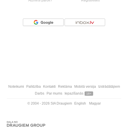
Aizmirsi paroli?
Reģistrēties
Vai ienāc ar
Noteikumi
Palīdzība
Kontakti
Reklāma
Mobilā versija
Izstrādātājiem
Darbs
Par mums
Iepazīšanās
18+
© 2004 - 2026 SIA Draugiem
English
Magyar