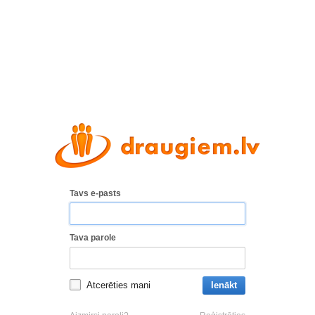
Tavs e-pasts
Tava parole
Atcerēties mani
Ienākt