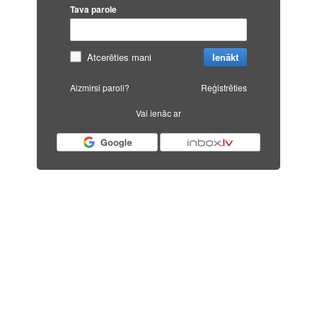
Tava parole
Atcerēties mani
Ienākt
Aizmirsi paroli?
Reģistrēties
Vai ienāc ar