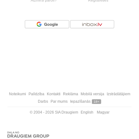
Aizmirsi paroli?
Reģistrēties
Vai ienāc ar
Noteikumi
Palīdzība
Kontakti
Reklāma
Mobilā versija
Izstrādātājiem
Darbs
Par mums
Iepazīšanās
18+
© 2004 - 2026 SIA Draugiem
English
Magyar