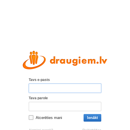
Tavs e-pasts
Tava parole
Atcerēties mani
Ienākt