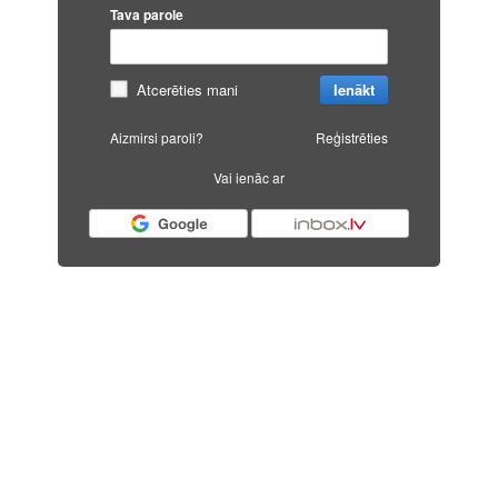
Tava parole
Atcerēties mani
Ienākt
Aizmirsi paroli?
Reģistrēties
Vai ienāc ar