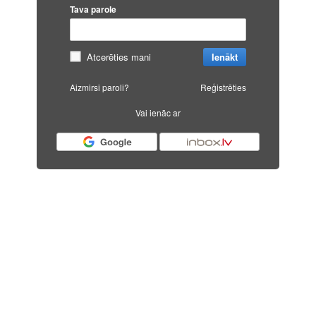
Tava parole
Atcerēties mani
Ienākt
Aizmirsi paroli?
Reģistrēties
Vai ienāc ar