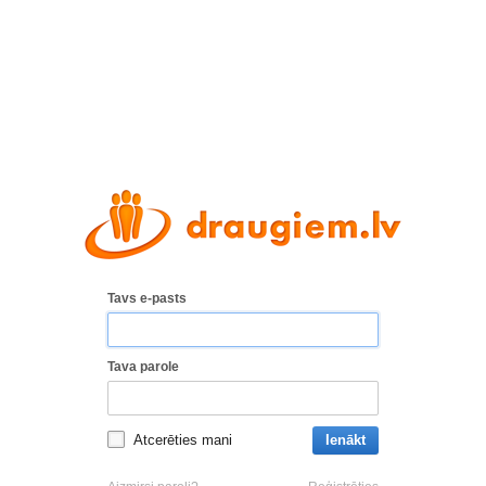
Tavs e-pasts
Tava parole
Atcerēties mani
Ienākt