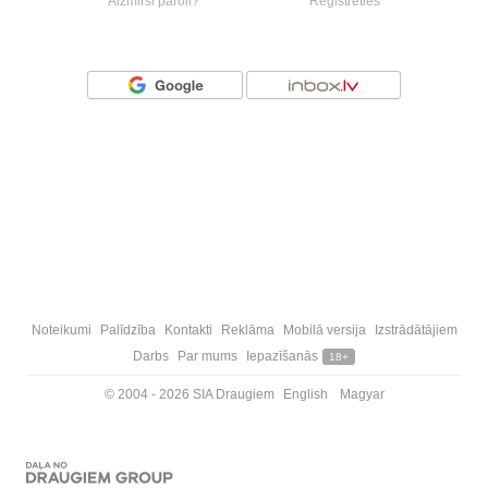
Aizmirsi paroli?
Reģistrēties
Vai ienāc ar
Noteikumi
Palīdzība
Kontakti
Reklāma
Mobilā versija
Izstrādātājiem
Darbs
Par mums
Iepazīšanās
18+
© 2004 - 2026 SIA Draugiem
English
Magyar