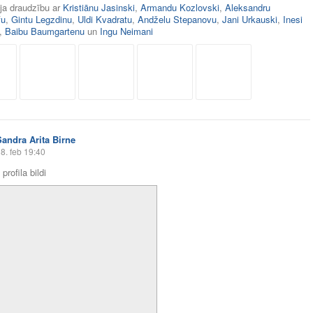
āja draudzību ar
Kristiānu Jasinski
,
Armandu Kozlovski
,
Aleksandru
fu
,
Gintu Legzdinu
,
Uldi Kvadratu
,
Andželu Stepanovu
,
Jani Urkauski
,
Inesi
,
Baibu Baumgartenu
un
Ingu Neimani
Sandra Arita Birne
8. feb 19:40
profila bildi