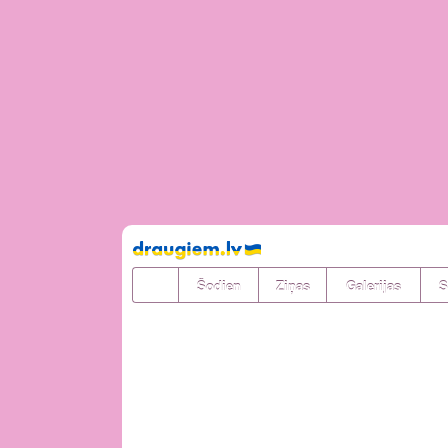
Pāriet
uz
saturu
Šodien
Ziņas
Galerijas
S