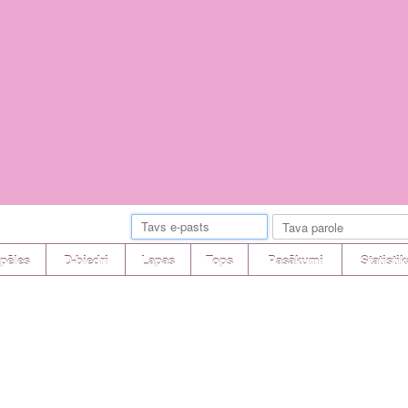
pēles
D-biedri
Lapas
Tops
Pasākumi
Statistik