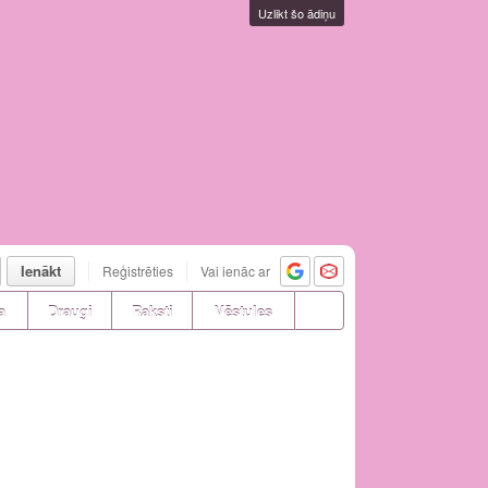
Uzlikt šo ādiņu
Ienākt
Reģistrēties
Vai ienāc ar
a
Draugi
Raksti
Vēstules