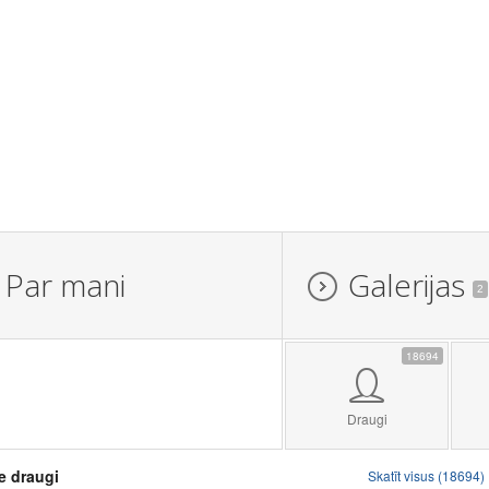
Par mani
Galerijas
2
18694
Draugi
e draugi
Skatīt visus (18694)