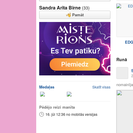
Sandra Arita Birne
(33)
Pamāt
ED
Runā
2
nomainīja 
Medaļas
Skatīt visas
Pēdējo reizi manīta
16. jūl 12:36 no mobilās versijas