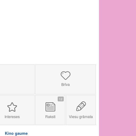
Brīva
12
Intereses
Raksti
Viesu grāmata
Kino gaume