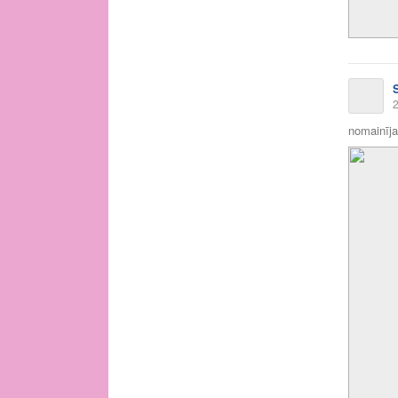
2
nomainīja 