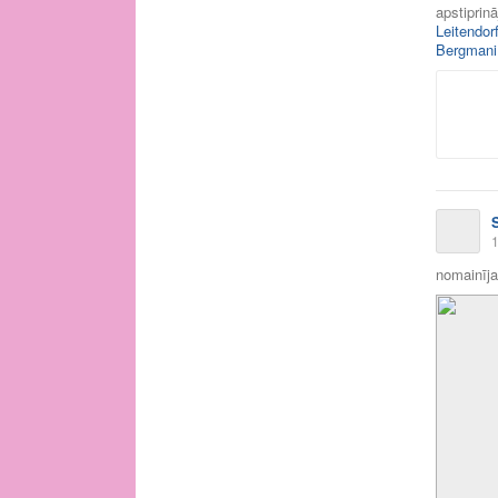
apstiprin
Leitendor
Bergmani
1
nomainīja 