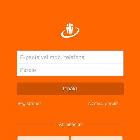
E-pasts vai mob. telefons
Parole
Ienākt
Reģistrēties
Aizmirsi paroli?
Vai ienāc ar