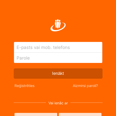
E-pasts vai mob. telefons
Parole
Ienākt
Reģistrēties
Aizmirsi paroli?
Vai ienāc ar