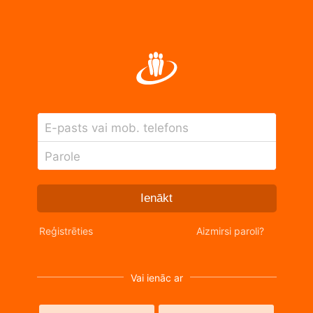
E-pasts vai mob. telefons
Parole
Ienākt
Reģistrēties
Aizmirsi paroli?
Vai ienāc ar