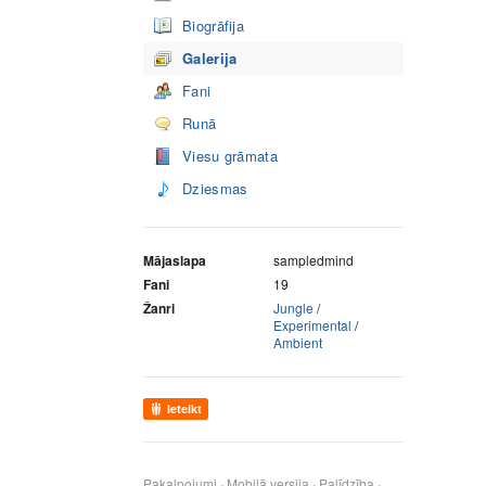
Biogrāfija
Galerija
Fani
Runā
Viesu grāmata
Dziesmas
Mājaslapa
sampledmind
Fani
19
Žanri
Jungle
/
Experimental
/
Ambient
Ieteikt
Pakalpojumi
Mobilā versija
Palīdzība