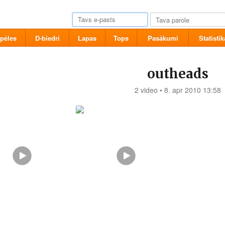
pēles
D-biedri
Lapas
Tops
Pasākumi
Statistik
outheads
2 video • 8. apr 2010 13:58