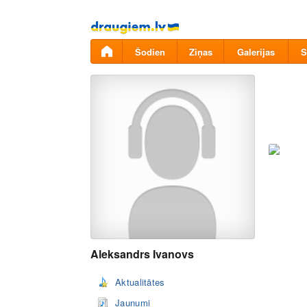
Pāriet
uz
saturu
Šodien
Ziņas
Galerijas
S
Aleksandrs Ivanovs
Aktualitātes
Jaunumi