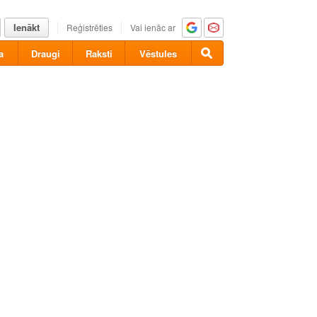
Ienākt
Reģistrēties
Vai ienāc ar
a
Draugi
Raksti
Vēstules