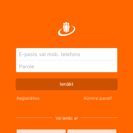
E-pasts vai mob. telefons
Parole
Ienākt
Reģistrēties
Aizmirsi paroli?
Vai ienāc ar