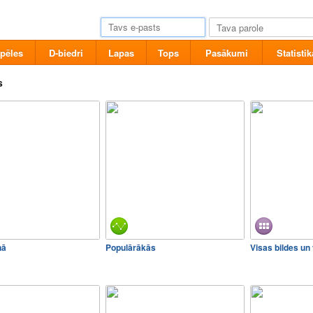
pēles
D-biedri
Lapas
Tops
Pasākumi
Statistik
s
nā
Populārākās
Visas bildes un