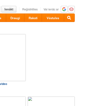
Ienākt
Reģistrēties
Vai ienāc ar
a
Draugi
Raksti
Vēstules
 video