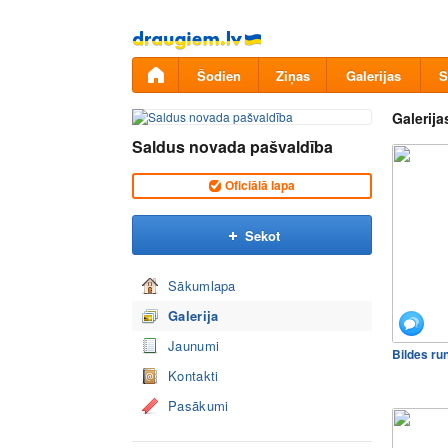
Pāriet
uz
saturu
Šodien
Ziņas
Galerijas
S
Galerija
Saldus novada pašvaldība
Oficiālā lapa
Sekot
Sākumlapa
Galerija
Jaunumi
Bildes ru
Kontakti
Pasākumi