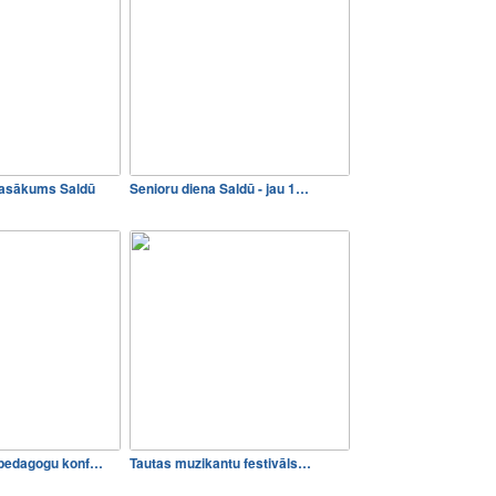
pasākums Saldū
Senioru diena Saldū - jau 1…
 pedagogu konf…
Tautas muzikantu festivāls…