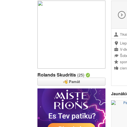
Tikai
Liep
V-di
Šob
spor
cien
Rolands Skudrītis
(25)
Pamāt
Jaunāki