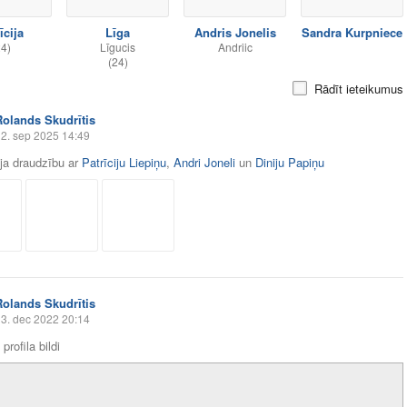
īcija
Līga
Andris Jonelis
Sandra Kurpniece
24)
Līgucis
Andriic
(24)
Rādīt ieteikumus
Rolands Skudrītis
2. sep 2025 14:49
āja draudzību ar
Patrīciju Liepiņu
,
Andri Joneli
un
Diniju Papiņu
Rolands Skudrītis
3. dec 2022 20:14
profila bildi