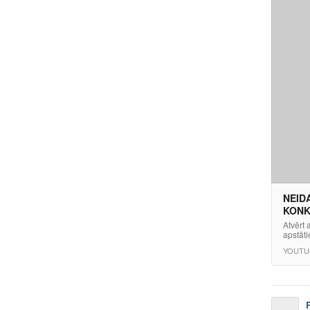
NEIDA
KONK
Atvērt 
apstāti
YOUTU