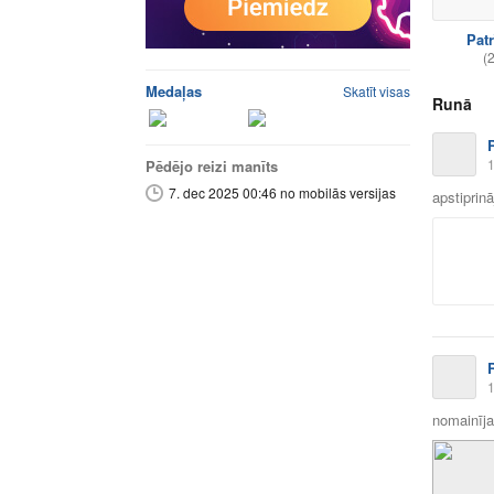
Patr
(
Medaļas
Skatīt visas
Runā
1
Pēdējo reizi manīts
7. dec 2025 00:46 no mobilās versijas
apstiprin
1
nomainīja 