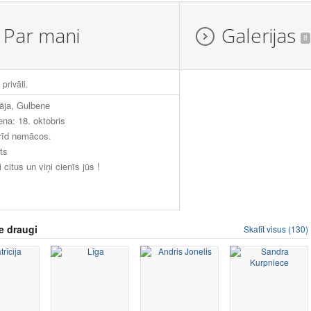
Par mani
Galerijas
8
 privāti.
āja, Gulbene
ena: 18. oktobris
rīd nemācos.
ts
i citus un viņi cienīs jūs !
e draugi
Skatīt visus (130)