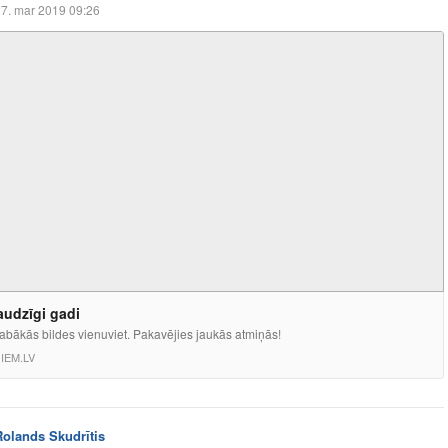
7. mar 2019 09:26
audzīgi gadi
abākās bildes vienuviet. Pakavējies jaukās atmiņās!
IEM.LV
Rolands Skudrītis