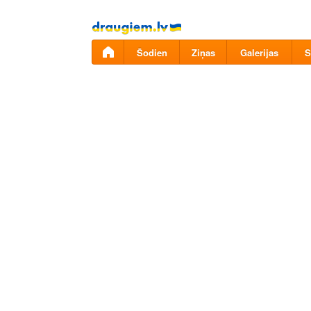
Pāriet
uz
saturu
Šodien
Ziņas
Galerijas
S