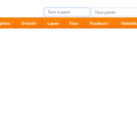
pēles
D-biedri
Lapas
Tops
Pasākumi
Statistik