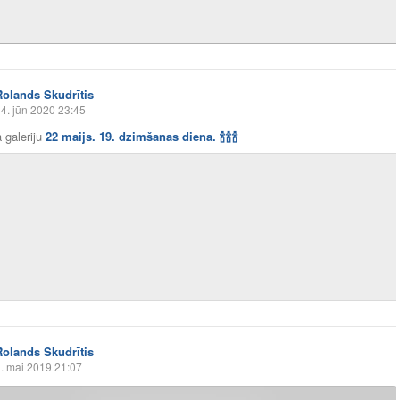
Rolands Skudrītis
4. jūn 2020 23:45
 galeriju
22 maijs. 19. dzimšanas diena.
🍾
🍾
🍾
Rolands Skudrītis
. mai 2019 21:07