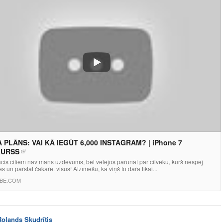
 PLĀNS: VAI KĀ IEGŪT 6,000 INSTAGRAM? | iPhone 7
URSS
acis citiem nav mans uzdevums, bet vēlējos parunāt par cilvēku, kurš nespēj
es un pārstāt čakarēt visus! Atzīmēšu, ka viņš to dara tikai...
BE.COM
Rolands Skudrītis