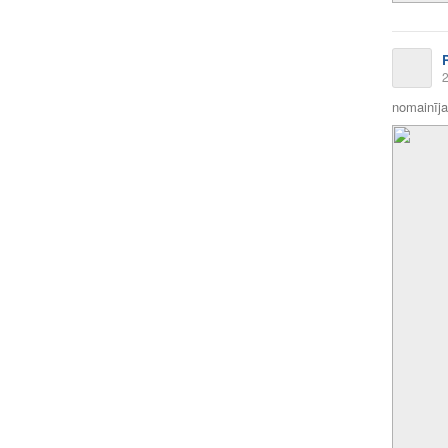
2
nomainīja 