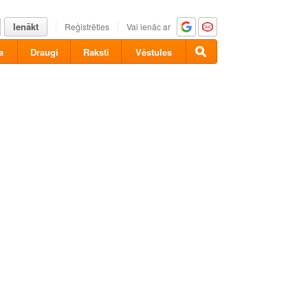
Ienākt
Reģistrēties
Vai ienāc ar
a
Draugi
Raksti
Vēstules