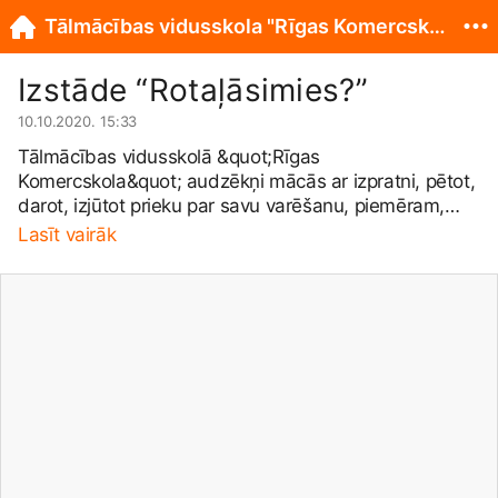
Tālmācības vidusskola "Rīgas Komercskola"
Izstāde “Rotaļāsimies?”
10.10.2020. 15:33
Tālmācības vidusskolā &quot;Rīgas
Komercskola&quot; audzēkņi mācās ar izpratni, pētot,
darot, izjūtot prieku par savu varēšanu, piemēram,
apmeklējot izstādi &quot;Rotaļāsimies?&quot; Latvijas
Lasīt vairāk
Nacionālajā mākslas muzejā, 1.-4.klases audzēkņi
rotaļājoties pilnveidoja prasmi sadarboties, attītot
dzīves pamatprasmes - pārliecību, komunikāciju un
kritisko domāšanu. Paldies skolotājām Inai Kovaļevai
un Veltai Zīlei par mūsdienīgu pieeju mācību
procesam!