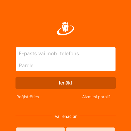
E-pasts vai mob. telefons
Parole
Ienākt
Reģistrēties
Aizmirsi paroli?
Vai ienāc ar