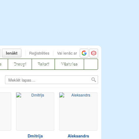
Ienākt
Reģistrēties
Vai ienāc ar
a
Draugi
Raksti
Vēstules
Dmitrijs
Aleksandrs