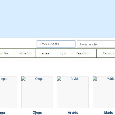
pēles
D-biedri
Lapas
Tops
Pasākumi
Statistik
nga
Oļegs
Arvīds
Māris