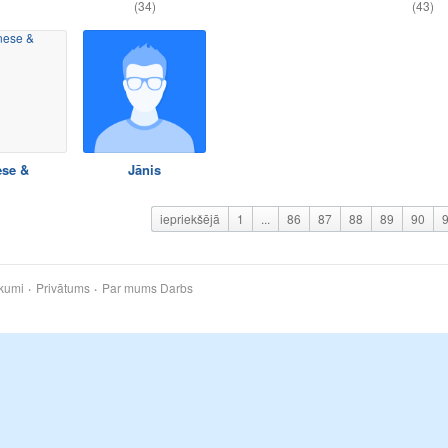
(34)
(43)
ese &
Jānis
iepriekšējā
1
...
86
87
88
89
90
kumi
Privātums
Par mums
Darbs