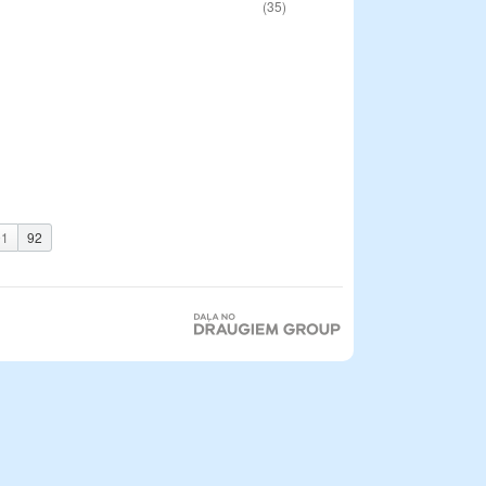
(35)
91
92