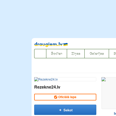
Pāriet
uz
saturu
Šodien
Ziņas
Galerijas
S
Rezekne24.lv
Oficiālā lapa
Sekot
I