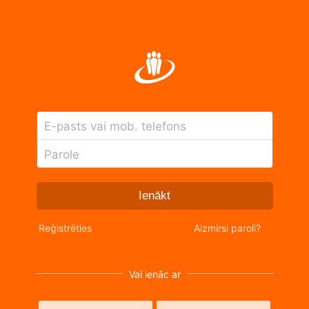
E-pasts vai mob. telefons
Parole
Ienākt
Reģistrēties
Aizmirsi paroli?
Vai ienāc ar