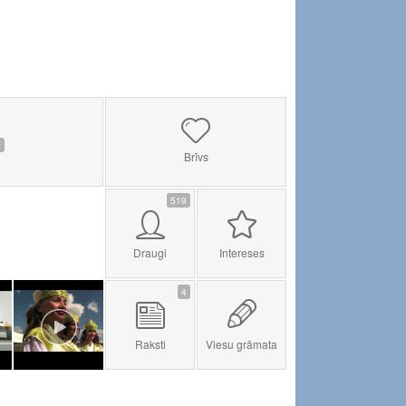
0
Brīvs
519
Draugi
Intereses
4
Raksti
Viesu grāmata