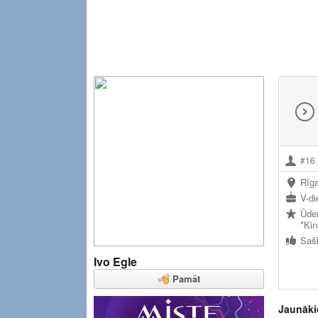
#16
Rīg
V-di
Ūden
*Ki
Sašķ
Ivo Egle
Pamāt
Jaunāki