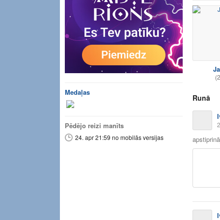
J
(
Medaļas
Runā
2
Pēdējo reizi manīts
24. apr 21:59 no mobilās versijas
apstiprin