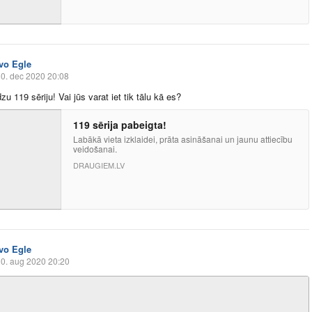
Ivo Egle
0. dec 2020 20:08
u 119 sēriju! Vai jūs varat iet tik tālu kā es?
119 sērija pabeigta!
Labākā vieta izklaidei, prāta asināšanai un jaunu attiecību
veidošanai.
DRAUGIEM.LV
Ivo Egle
0. aug 2020 20:20