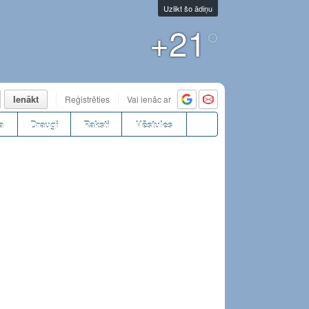
Uzlikt šo ādiņu
+21
°
Ienākt
Reģistrēties
Vai ienāc ar
a
Draugi
Raksti
Vēstules