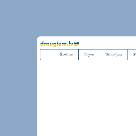
Pāriet
uz
saturu
Šodien
Ziņas
Galerijas
S