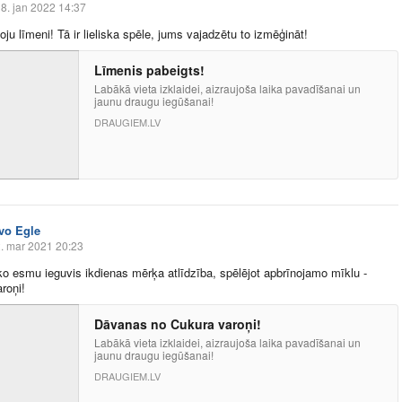
8. jan 2022 14:37
oju līmeni! Tā ir lieliska spēle, jums vajadzētu to izmēģināt!
Līmenis pabeigts!
Labākā vieta izklaidei, aizraujoša laika pavadīšanai un
jaunu draugu iegūšanai!
DRAUGIEM.LV
Ivo Egle
. mar 2021 20:23
ko esmu ieguvis ikdienas mērķa atlīdzība, spēlējot apbrīnojamo mīklu -
roņi!
Dāvanas no Cukura varoņi!
Labākā vieta izklaidei, aizraujoša laika pavadīšanai un
jaunu draugu iegūšanai!
DRAUGIEM.LV