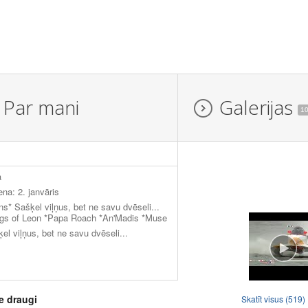
Par mani
Galerijas
1
a
ena: 2. janvāris
s* Sašķel viļņus, bet ne savu dvēseli...
ngs of Leon *Papa Roach *An'Madis *Muse
el viļņus, bet ne savu dvēseli...
e draugi
Skatīt visus (519)