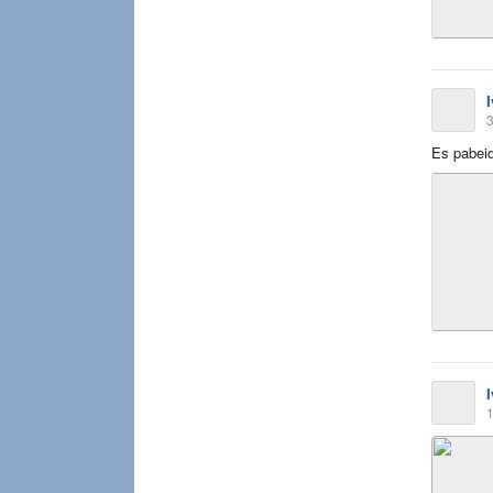
3
Es pabeidz
1