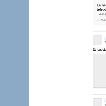
Es ne
telepo
Labākā 
DRAUG
7
Es pabeidz
2