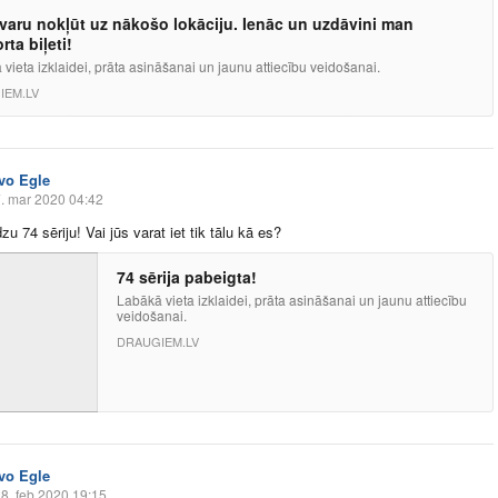
varu nokļūt uz nākošo lokāciju. Ienāc un uzdāvini man
rta biļeti!
vieta izklaidei, prāta asināšanai un jaunu attiecību veidošanai.
IEM.LV
Ivo Egle
. mar 2020 04:42
u 74 sēriju! Vai jūs varat iet tik tālu kā es?
74 sērija pabeigta!
Labākā vieta izklaidei, prāta asināšanai un jaunu attiecību
veidošanai.
DRAUGIEM.LV
Ivo Egle
8. feb 2020 19:15