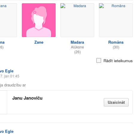
ana
Zane
Madara
Romāns
26)
Alūksne
(30)
(26)
Rādīt ieteikumus
Ivo Egle
7. jan 01:45
āja draudzību ar
Janu Janoviču
Uzaicināt
Ivo Egle