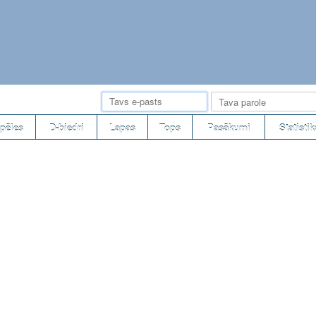
pēles
D-biedri
Lapas
Tops
Pasākumi
Statistik