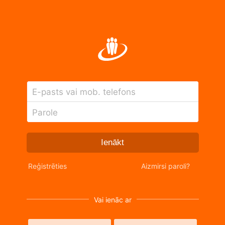
E-pasts vai mob. telefons
Parole
Ienākt
Reģistrēties
Aizmirsi paroli?
Vai ienāc ar