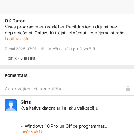
OK Datori
Visas programmas instalētas. Papildus ieguldījumi nav
nepieciešami. Gatavs tūlītējai lietošanai. Iespējama piegāde.
Garantija.
Lasīt vairāk
7. mai 2025 07:08 · 
 · 
Atvērt attēlu pilnā izmērā
1
patīk
·
8
iesaka
Komentārs
1
Autorizējies, lai komentētu
Ģirts
Kvalitatīvs dators ar lielisku veiktspēju.
⭐ Windows 10 Pro un Office programmas
⭐ HP Probook 640
Lasīt vairāk