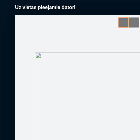
Uz vietas pieejamie datori
Pāriet
uz
saturu
Šodien
Ziņas
Galerijas
S
OK Datori
Oficiālā lapa
Sekot
Sākums
Runā
Kontakti