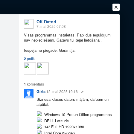
OK Datori
7. mai 2025 07:08
Visas programmas instalētas. Papildus ieguldījumi
nav nepieciešami. Gatavs tūlītējai lietošanai.
Ienākt
Reģistrēties
Vai ienāc ar
Iespējama piegāde. Garantija.
a
Draugi
Raksti
Vēstules
2
patīk
datori
1
komentārs
Ģirts
12. mai 2025 19:16
Biznesa klases dators mājām, darbam un
atpūtai.
Windows 10 Pro un Office programmas
DELL Latitude
14" Full HD 1920x1080
Intel Core i5-6gen