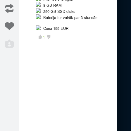
8 GB RAM
250 GB SSD disks
mas ins…
Visas programmas ins…
1
1
Baterija tur vairāk par 3 stundām
Cena 155 EUR
1
Iesaka
8