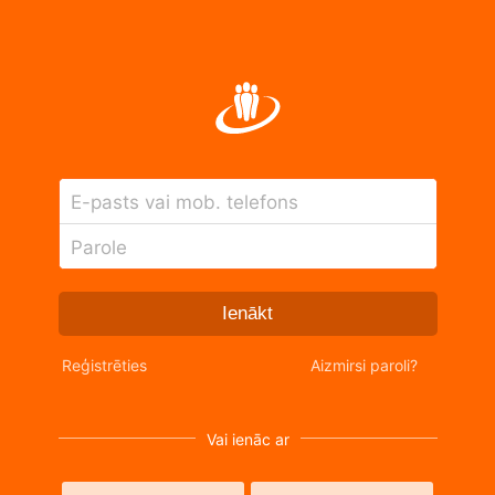
E-pasts vai mob. telefons
Parole
Ienākt
Reģistrēties
Aizmirsi paroli?
Vai ienāc ar