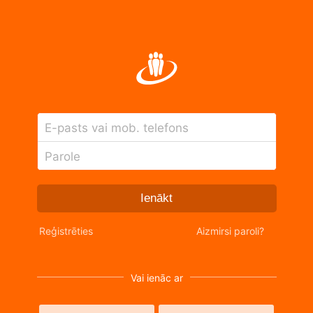
E-pasts vai mob. telefons
Parole
Ienākt
Reģistrēties
Aizmirsi paroli?
Vai ienāc ar