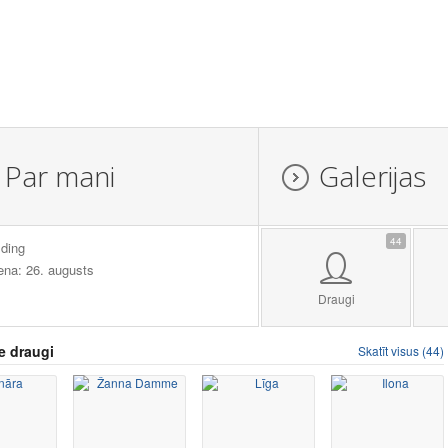
Par mani
Galerijas
44
ding
ena: 26. augusts
Draugi
e draugi
Skatīt visus (44)