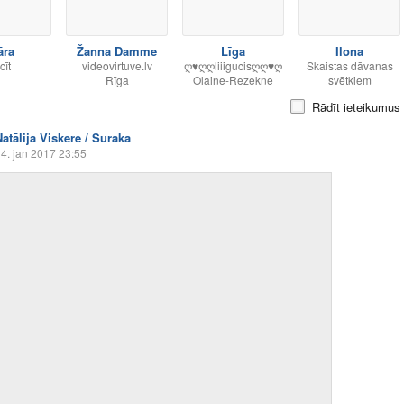
āra
Žanna Damme
Līga
Ilona
cīt
videovirtuve.lv
ღ♥ღღliiigucisღღ♥ღ
Skaistas dāvanas
Rīga
Olaine-Rezekne
svētkiem
Rādīt ieteikumus
Natālija Viskere / Suraka
4. jan 2017 23:55