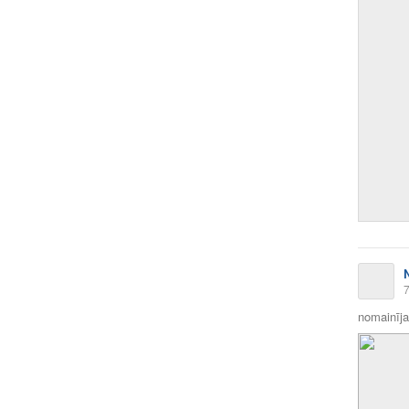
7
nomainīja 