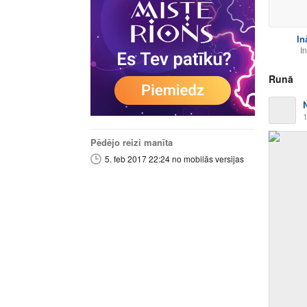
In
In
Runā
1
Pēdējo reizi manīta
5. feb 2017 22:24 no mobilās versijas