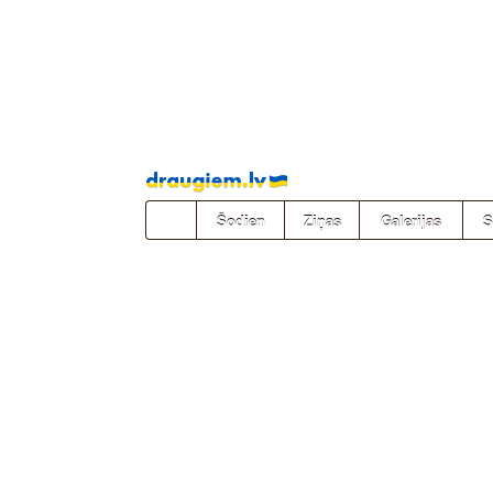
Pāriet
uz
saturu
Šodien
Ziņas
Galerijas
S