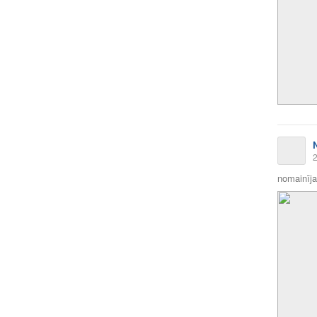
2
nomainīja 