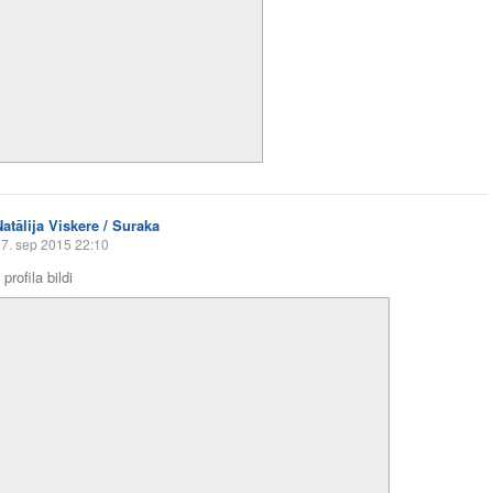
Natālija Viskere / Suraka
7. sep 2015 22:10
profila bildi