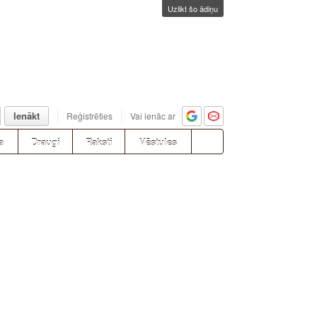
Uzlikt šo ādiņu
Ienākt
Reģistrēties
Vai ienāc ar
a
Draugi
Raksti
Vēstules