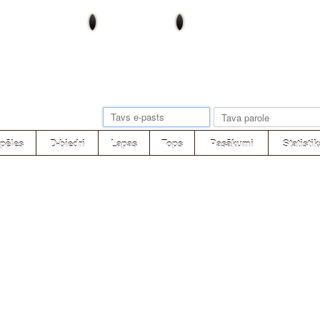
pēles
D-biedri
Lapas
Tops
Pasākumi
Statistik