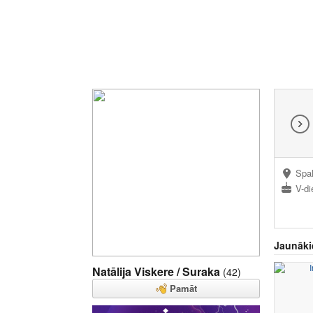
Spal
V-di
Jaunāki
Natālija Viskere / Suraka
(42)
Pamāt