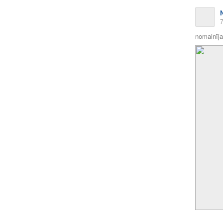
7
nomainīja 