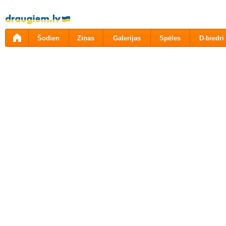
Pāriet
uz
saturu
Šodien
Ziņas
Galerijas
Spēles
D-biedri