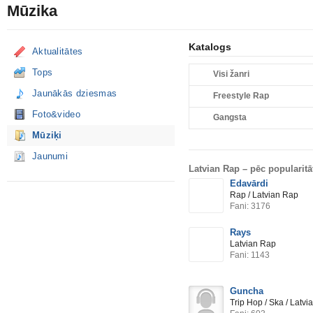
Mūzika
Katalogs
Aktualitātes
Tops
Visi žanri
Jaunākās dziesmas
Freestyle Rap
Foto&video
Gangsta
Mūziķi
Jaunumi
Latvian Rap –
pēc popularitā
Edavārdi
Rap / Latvian Rap
Fani: 3176
Rays
Latvian Rap
Fani: 1143
Guncha
Trip Hop / Ska / Latv