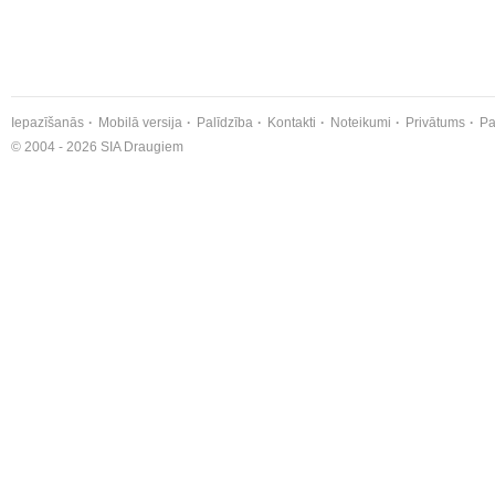
Iepazīšanās
Mobilā versija
Palīdzība
Kontakti
Noteikumi
Privātums
Pa
© 2004 - 2026 SIA Draugiem