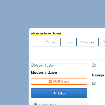
Pāriet
uz
saturu
Šodien
Ziņas
Galerijas
S
Modernā dzīve
Galerija
Oficiālā lapa
Sekot
Sākumlapa