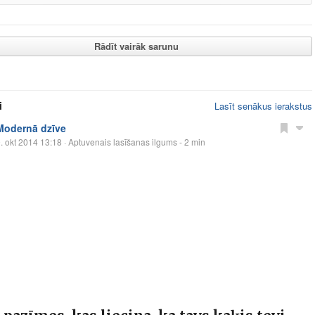
Rādīt vairāk sarunu
i
Lasīt senākus ierakstus
Modernā dzīve
. okt 2014 13:18
· Aptuvenais lasīšanas ilgums - 2 min