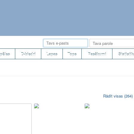
pēles
D-biedri
Lapas
Tops
Pasākumi
Statistik
Rādīt visas (264)