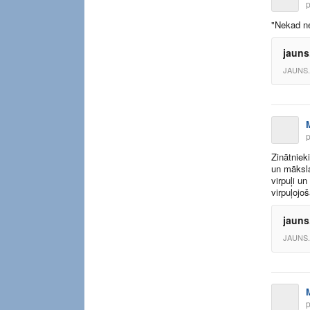
p
"Nekad ne
jauns.
JAUNS.
p
Zinātniek
un māksla
virpuļi u
virpuļojo
jauns
JAUNS.
p