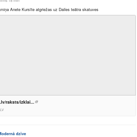
irms 18 min
iņa Anete Kursīte atgriežas uz Dailes teātra skatuves
lv/raksts/izklai...
LV
Modernā dzīve