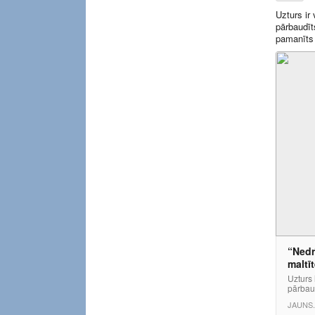
Uzturs ir
pārbaudīt
pamanīts 
“Nedr
maltī
Uzturs 
pārbaud
JAUNS.