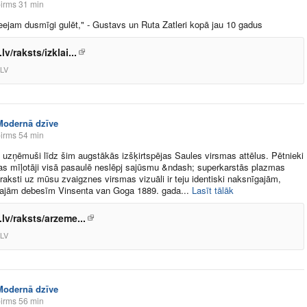
irms 31 min
ejam dusmīgi gulēt," - Gustavs un Ruta Zatleri kopā jau 10 gadus
lv/raksts/izklai...
LV
Modernā dzīve
irms 54 min
i uzņēmuši līdz šim augstākās izšķirtspējas Saules virsmas attēlus. Pētnieki
s mīļotāji visā pasaulē neslēpj sajūsmu &ndash; superkarstās plazmas
n raksti uz mūsu zvaigznes virsmas vizuāli ir teju identiski naksnīgajām,
šajām debesīm Vinsenta van Goga 1889. gada​...
Lasīt tālāk
.lv/raksts/arzeme...
LV
Modernā dzīve
irms 56 min