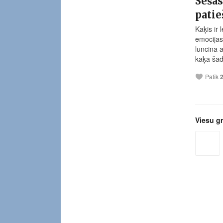
Sešas
pati
Kaķis ir
emocijas
luncina 
kaķa šād
Patīk
Viesu g