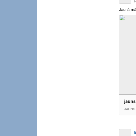
p
Jaunā mām
jauns.
JAUNS.