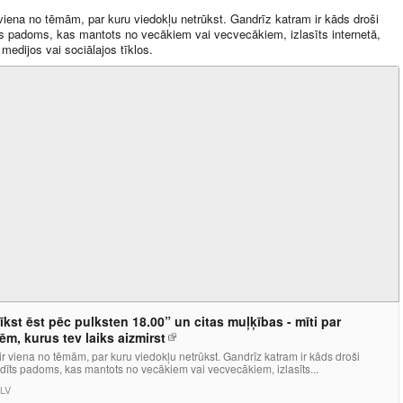
 viena no tēmām, par kuru viedokļu netrūkst. Gandrīz katram ir kāds droši
s padoms, kas mantots no vecākiem vai vecvecākiem, izlasīts internetā,
medijos vai sociālajos tīklos.
īkst ēst pēc pulksten 18.00” un citas muļķības - mīti par
tēm, kurus tev laiks aizmirst
ir viena no tēmām, par kuru viedokļu netrūkst. Gandrīz katram ir kāds droši
īts padoms, kas mantots no vecākiem vai vecvecākiem, izlasīts...
LV