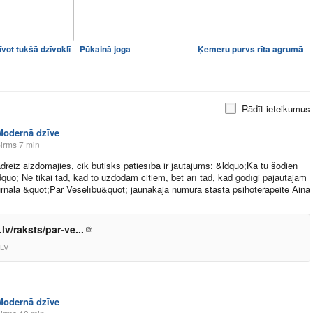
īvot tukšā dzīvoklī
Pūkainā joga
Ķemeru purvs rīta agrumā
Rādīt ieteikumus
Modernā dzīve
irms 7 min
ādreiz aizdomājies, cik būtisks patiesībā ir jautājums: &ldquo;Kā tu šodien
dquo; Ne tikai tad, kad to uzdodam citiem, bet arī tad, kad godīgi pajautājam
urnāla &quot;Par Veselību&quot; jaunākajā numurā stāsta psihoterapeite Aina
lv/raksts/par-ve...
LV
Modernā dzīve