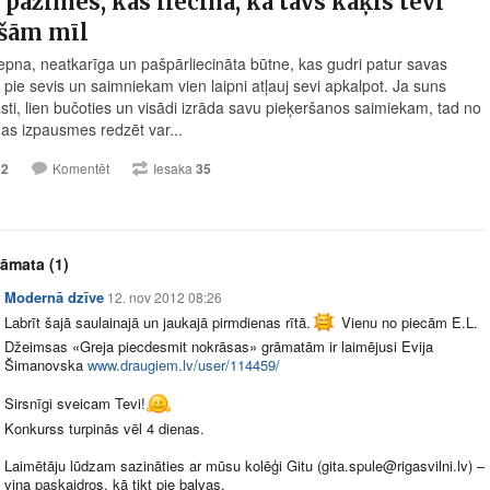
 pazīmes, kas liecina, ka tavs kaķis tevi
ešām mīl
 lepna, neatkarīga un pašpārliecināta būtne, kas gudri patur savas
 pie sevis un saimniekam vien laipni atļauj sevi apkalpot. Ja suns
asti, lien bučoties un visādi izrāda savu pieķeršanos saimiekam, tad no
as izpausmes redzēt var...
22
Komentēt
Iesaka
35
rāmata
(1)
Modernā dzīve
12. nov 2012 08:26
Labrīt šajā saulainajā un jaukajā pirmdienas rītā.
Vienu no piecām E.L.
Džeimsas «Greja piecdesmit nokrāsas» grāmatām ir laimējusi Evija
Šimanovska
www.draugiem.lv/user/114459/
Sirsnīgi sveicam Tevi!
Konkurss turpinās vēl 4 dienas.
Laimētāju lūdzam sazināties ar mūsu kolēģi Gitu (gita.spule@
rigasvilni.lv
) –
viņa paskaidros, kā tikt pie balvas.