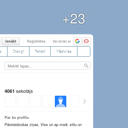
+23
°
Ienākt
Reģistrēties
Vai ienāc ar
a
Draugi
Raksti
Vēstules
4061
sekotājs
Par šo profilu
Pārsteidzošas ziņas. Viss un ap modi, stilu un