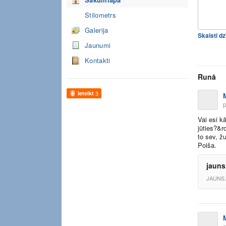
Stilometrs
Galerija
Skaisti dz
Jaunumi
Kontakti
Runā
Ieteikt
3
p
Vai esi k
jūties?&r
to sev, ž
Poiša.
jauns.
JAUNS.