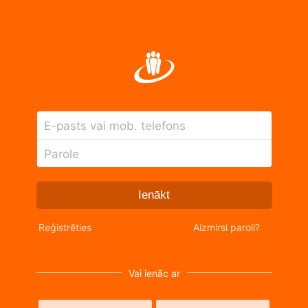
E-pasts vai mob. telefons
Parole
Ienākt
Reģistrēties
Aizmirsi paroli?
Vai ienāc ar