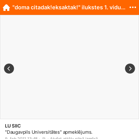
"doma citadak!eksaktak!" ilukstes 1. vidusskola
LU SIIC
"Daugavpils Universitātes" apmeklējums.
9. feb 2011 13:48 · 
 · 
Atvērt attēlu pilnā izmērā