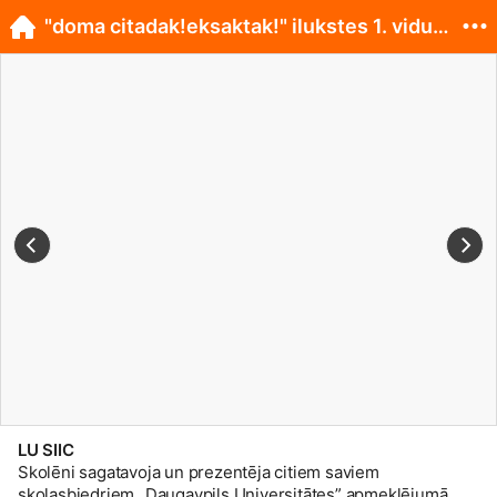
"doma citadak!eksaktak!" ilukstes 1. vidusskola
LU SIIC
Skolēni sagatavoja un prezentēja citiem saviem
skolasbiedriem „Daugavpils Universitātes” apmeklējumā