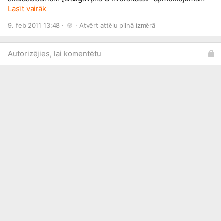
redzēto un gūto.
Lasīt vairāk
9. feb 2011 13:48 · 
 · 
Atvērt attēlu pilnā izmērā
Autorizējies, lai komentētu