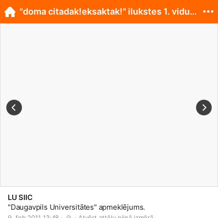
"doma citadak!eksaktak!" ilukstes 1. vidusskola
LU SIIC
"Daugavpils Universitātes" apmeklējums.
9. feb 2011 13:48 · 
 · 
Atvērt attēlu pilnā izmērā