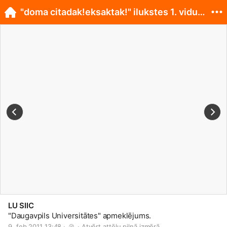
"doma citadak!eksaktak!" ilukstes 1. vidusskola
LU SIIC
"Daugavpils Universitātes" apmeklējums.
9. feb 2011 13:48 · 
 · 
Atvērt attēlu pilnā izmērā