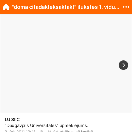
"doma citadak!eksaktak!" ilukstes 1. vidusskola
LU SIIC
"Daugavpils Universitātes" apmeklējums.
9. feb 2011 13:48 · 
 · 
Atvērt attēlu pilnā izmērā