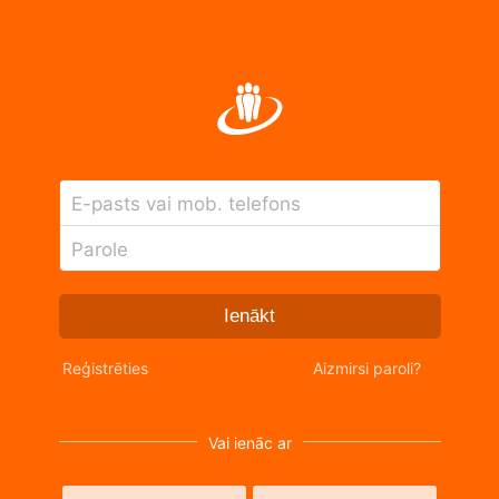
E-pasts vai mob. telefons
Parole
Ienākt
Reģistrēties
Aizmirsi paroli?
Vai ienāc ar