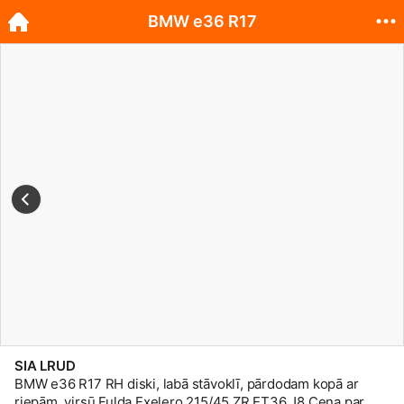
BMW e36 R17
SIA LRUD
BMW e36 R17 RH diski, labā stāvoklī, pārdodam kopā ar
riepām, virsū Fulda Exelero 215/45 ZR ET36 J8 Cena par