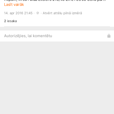
visu kopā 200eiro
Lasīt vairāk
14. apr 2016 21:45 · 
 · 
Atvērt attēlu pilnā izmērā
2
iesaka
Autorizējies, lai komentētu