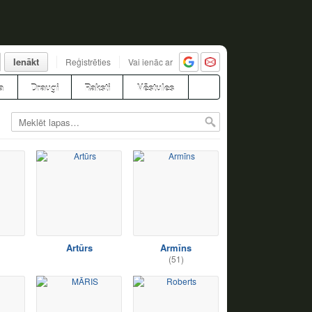
Ienākt
Reģistrēties
Vai ienāc ar
a
Draugi
Raksti
Vēstules
Artūrs
Armīns
(51)