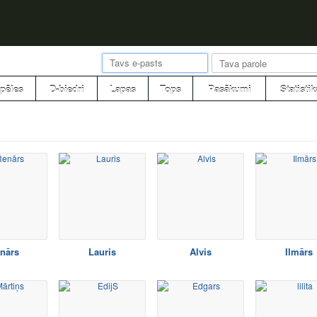
pēles
D-biedri
Lapas
Tops
Pasākumi
Statistik
nārs
Lauris
Alvis
Ilmārs