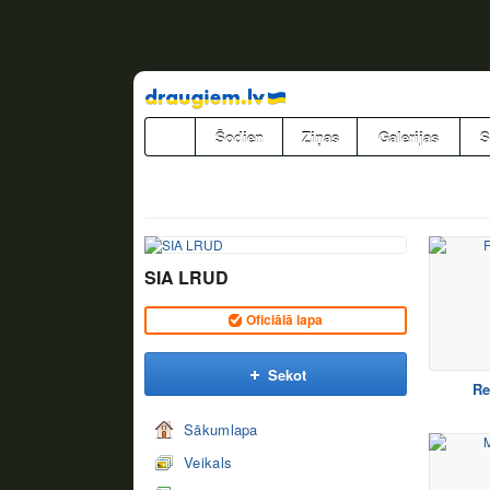
Pāriet
uz
saturu
Šodien
Ziņas
Galerijas
S
SIA LRUD
Oficiālā lapa
Sekot
Re
Sākumlapa
Veikals