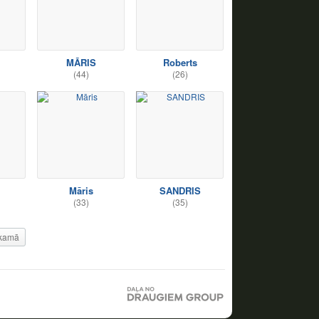
MĀRIS
Roberts
(44)
(26)
Māris
SANDRIS
(33)
(35)
kamā