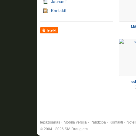
Jaunumi
Kontakti
Mā
Ieteikt
ed
(
Iepazīšanās
Mobilā versija
Palīdzība
Kontakti
Notei
© 2004 - 2026 SIA Draugiem