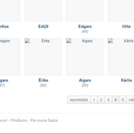
rtiņs
EdijS
Edgars
lilita
(40)
gars
Ēriks
Aigars
Kārlis
47)
(62)
(30)
iepriekšējā
1
2
3
4
5
nā
kumi
Privātums
Par mums
Darbs