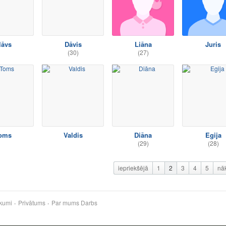
lāvs
Dāvis
Liāna
Juris
(30)
(27)
oms
Valdis
Diāna
Egija
(29)
(28)
iepriekšējā
1
2
3
4
5
nā
kumi
Privātums
Par mums
Darbs