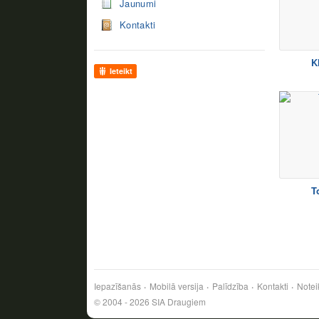
Jaunumi
Kontakti
K
Ieteikt
T
Iepazīšanās
Mobilā versija
Palīdzība
Kontakti
Notei
© 2004 - 2026 SIA Draugiem