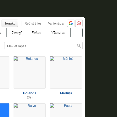
Ienākt
Reģistrēties
Vai ienāc ar
a
Draugi
Raksti
Vēstules
Rolands
Mārtiņš
(39)