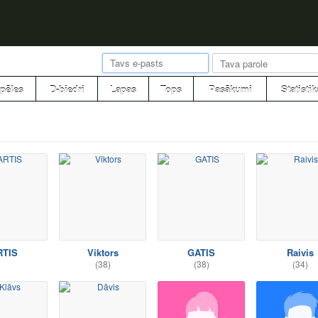
pēles
D-biedri
Lapas
Tops
Pasākumi
Statistik
RTIS
Viktors
GATIS
Raivis
(38)
(38)
(34)