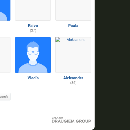
Raivo
Paula
(37)
Vlad's
Aleksandrs
(35)
kamā