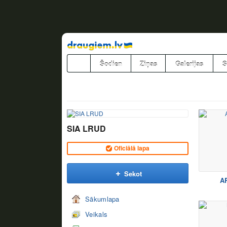
Pāriet
uz
saturu
Šodien
Ziņas
Galerijas
S
SIA LRUD
Oficiālā lapa
Sekot
A
Sākumlapa
Veikals