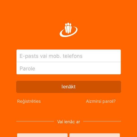
E-pasts vai mob. telefons
Parole
Ienākt
Reģistrēties
Aizmirsi paroli?
Vai ienāc ar