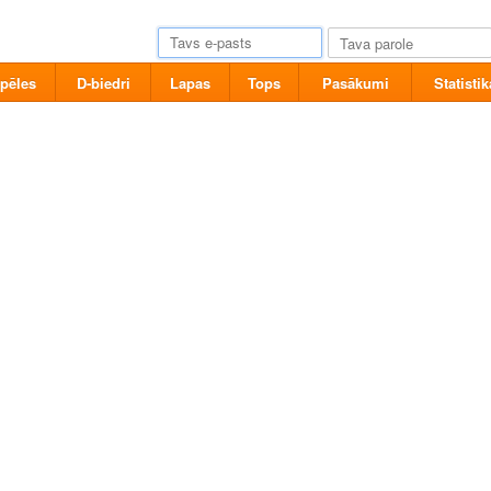
pēles
D-biedri
Lapas
Tops
Pasākumi
Statistik