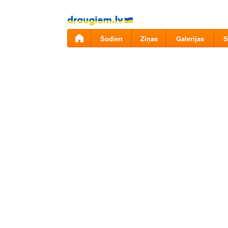
Pāriet
uz
saturu
Šodien
Ziņas
Galerijas
S