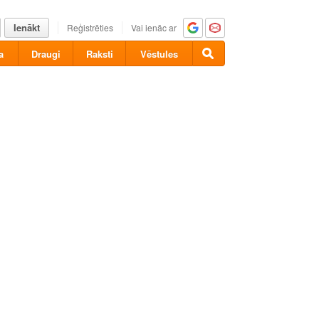
Ienākt
Reģistrēties
Vai ienāc ar
a
Draugi
Raksti
Vēstules