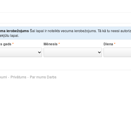
ma ierobežojums
Šai lapai ir noteikts vecuma ierobežojums. Tā kā tu neesi autor
iekļūtu lapai.
s gads
*
Mēnesis
*
Diena
*
kumi
Privātums
Par mums
Darbs