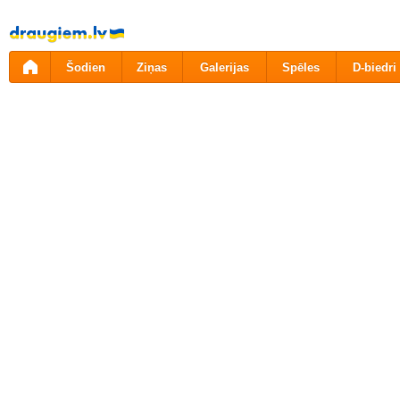
Pāriet
uz
saturu
Šodien
Ziņas
Galerijas
Spēles
D-biedri