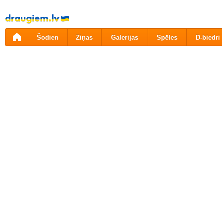
Pāriet
uz
saturu
Šodien
Ziņas
Galerijas
Spēles
D-biedri