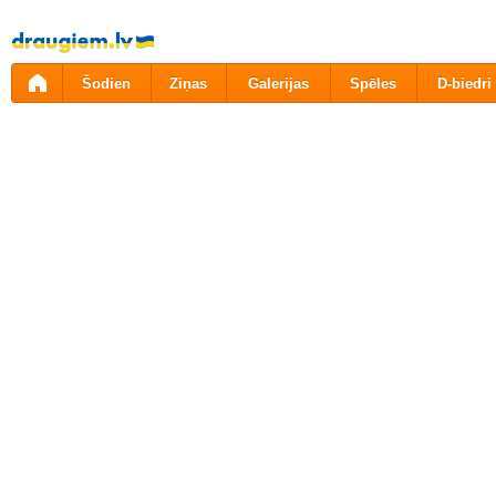
Pāriet
uz
saturu
Šodien
Ziņas
Galerijas
Spēles
D-biedri