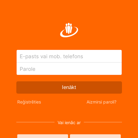
E-pasts vai mob. telefons
Parole
Ienākt
Reģistrēties
Aizmirsi paroli?
Vai ienāc ar