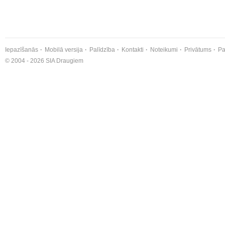
Iepazīšanās
Mobilā versija
Palīdzība
Kontakti
Noteikumi
Privātums
Pa
© 2004 - 2026 SIA Draugiem