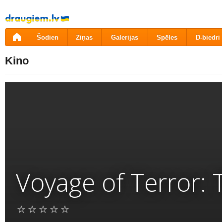
Pāriet
uz
saturu
Šodien
Ziņas
Galerijas
Spēles
D-biedri
Kino
Voyage of Terror: T