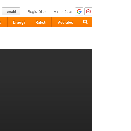
Ienākt
Reģistrēties
Vai ienāc ar
a
Draugi
Raksti
Vēstules