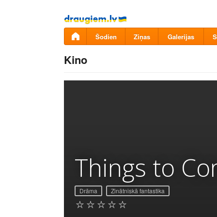
Pāriet
uz
saturu
Šodien
Ziņas
Galerijas
S
Kino
Things to C
Drāma
Zinātniskā fantastika