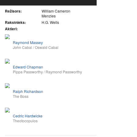
Režisors:
William Cameron
Menzies
Rakstnieks:
H.G. Wells
Aktieri:
Raymond Massey
John Cabal / Oswald Cabal
Edward Chapman
Pippa Passworthy / Raymond Passworthy
Ralph Richardson
The Boss
Cedric Hardwicke
Theotocopulos