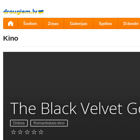
Pāriet
uz
saturu
Šodien
Ziņas
Galerijas
Spēles
D-biedri
Kino
The Black Velvet 
Drāma
Romantiskais kino