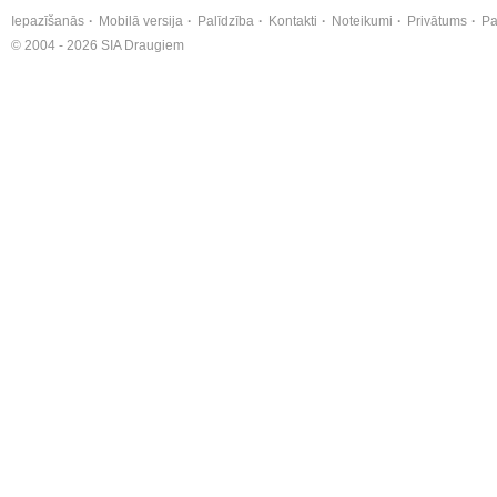
Iepazīšanās
Mobilā versija
Palīdzība
Kontakti
Noteikumi
Privātums
Pa
© 2004 - 2026 SIA Draugiem