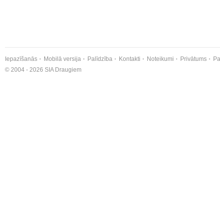
Iepazīšanās
Mobilā versija
Palīdzība
Kontakti
Noteikumi
Privātums
Pa
© 2004 - 2026 SIA Draugiem