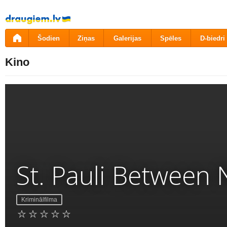
Pāriet
uz
saturu
Šodien
Ziņas
Galerijas
Spēles
D-biedri
Kino
St. Pauli Between
Kriminālfilma