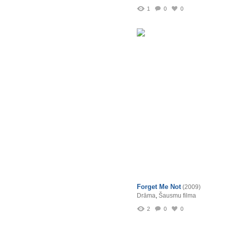
1
0
0
Forget Me Not
(2009)
Drāma
,
Šausmu filma
2
0
0