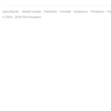
Iepazīšanās
Mobilā versija
Palīdzība
Kontakti
Noteikumi
Privātums
Pa
© 2004 - 2026 SIA Draugiem