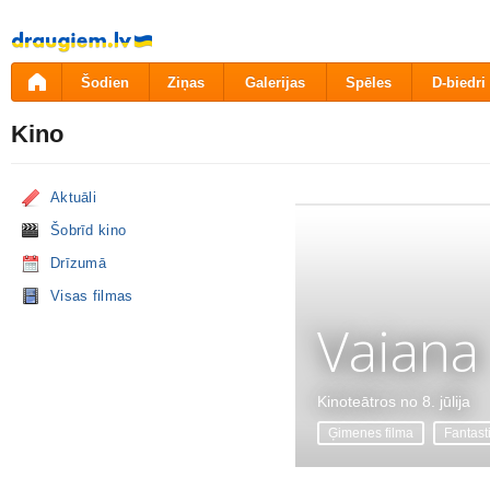
Pāriet
uz
saturu
Šodien
Ziņas
Galerijas
Spēles
D-biedri
Kino
Aktuāli
Šobrīd kino
Drīzumā
Visas filmas
Vaiana
Kinoteātros no 8. jūlija
Ģimenes filma
Fantast