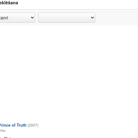
eklēšana
Prince of Truth
(2007)
umu