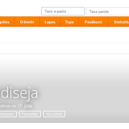
pēles
D-biedri
Lapas
Tops
Pasākumi
Statistik
diseja
ātros no 17. jūlija
zīvojumu
Fantastika
Asa sižeta