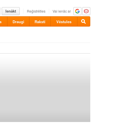
Ienākt
Reģistrēties
Vai ienāc ar
a
Draugi
Raksti
Vēstules