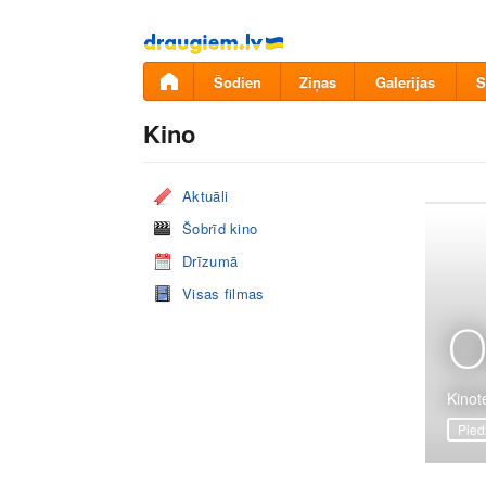
Pāriet
uz
saturu
Šodien
Ziņas
Galerijas
S
Kino
Aktuāli
Šobrīd kino
Drīzumā
Visas filmas
O
Kinote
Pied