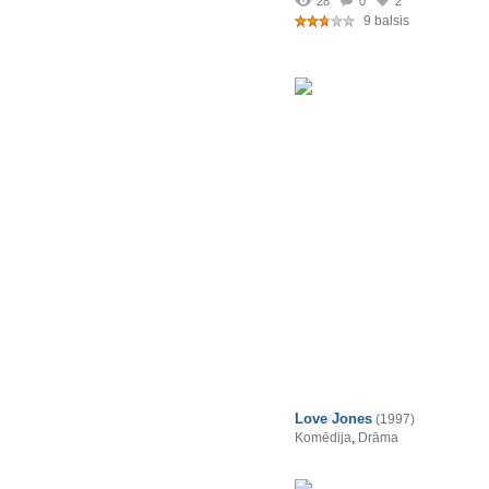
28
0
2
9 balsis
Love Jones
(1997)
Komēdija
,
Drāma