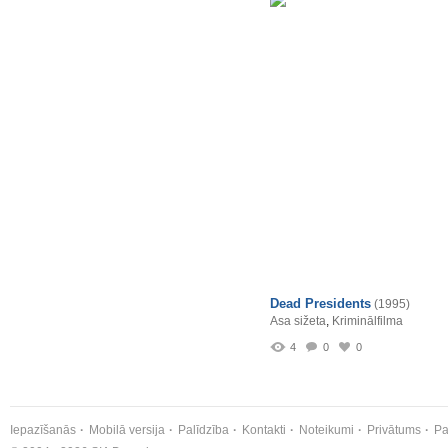
Dead Presidents
(1995)
Asa sižeta
,
Kriminālfilma
4
0
0
Iepazīšanās
Mobilā versija
Palīdzība
Kontakti
Noteikumi
Privātums
Pa