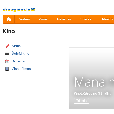
Pāriet
uz
saturu
Šodien
Ziņas
Galerijas
Spēles
D-biedri
Kino
Aktuāli
Šobrīd kino
Drīzumā
Visas filmas
Mana m
Kinoteātros no 31. jūlija
Trilleris